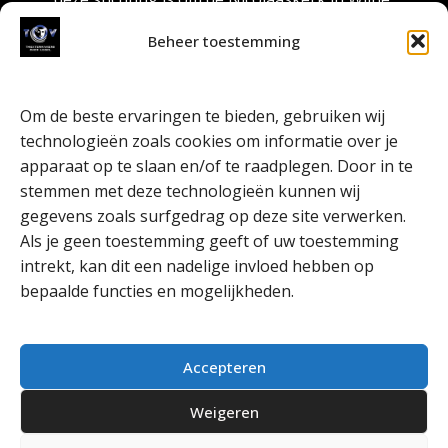
als rijksmonument in stand te houden, door
Beheer toestemming
de kerk naast de reguliere kerkdiensten ook
te gebruiken voor culturele evenementen.
Om de beste ervaringen te bieden, gebruiken wij
Meer weten of Vriend worden? Kijk dan op
technologieën zoals cookies om informatie over je
www.vriendennicolaaskerk.nl
Wij willen de
apparaat op te slaan en/of te raadplegen. Door in te
stichting hartelijk danken dat zij dit project
stemmen met deze technologieën kunnen wij
mede mogelijk hebben gemaakt.
gegevens zoals surfgedrag op deze site verwerken.
Als je geen toestemming geeft of uw toestemming
intrekt, kan dit een nadelige invloed hebben op
bepaalde functies en mogelijkheden.
Accepteren
Weigeren